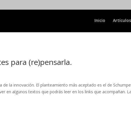
Inicio
Artículos
es para (re)pensarla.
a de la innovación. El planteamiento más aceptado es el de Schumpe
er en algunos textos que podrás leer en los links que acompañan. L