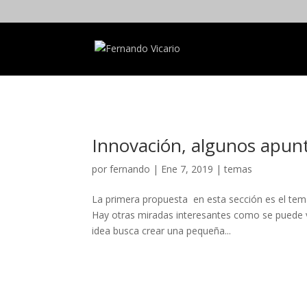
Innovación, algunos apunt
por
fernando
|
Ene 7, 2019
|
temas
La primera propuesta en esta sección es el tem
Hay otras miradas interesantes como se puede v
idea busca crear una pequeña...