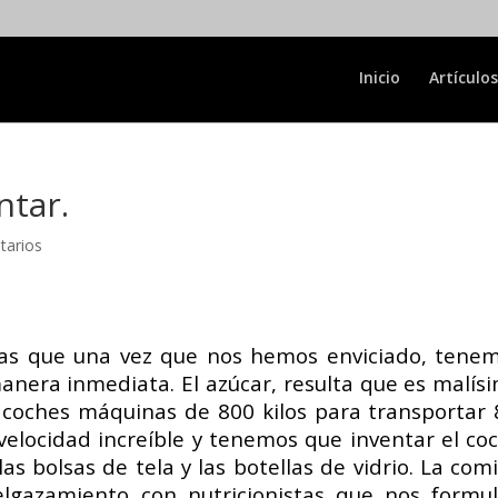
Inicio
Artículos
ntar.
tarios
las que una vez que nos hemos enviciado, tene
manera inmediata. El azúcar, resulta que es malís
 coches máquinas de 800 kilos para transportar 
velocidad increíble y tenemos que inventar el co
 las bolsas de tela y las botellas de vidrio. La com
elgazamiento con nutricionistas que nos formu