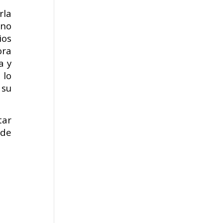
rla
ano
ios
ora
a y
 lo
 su
tar
 de