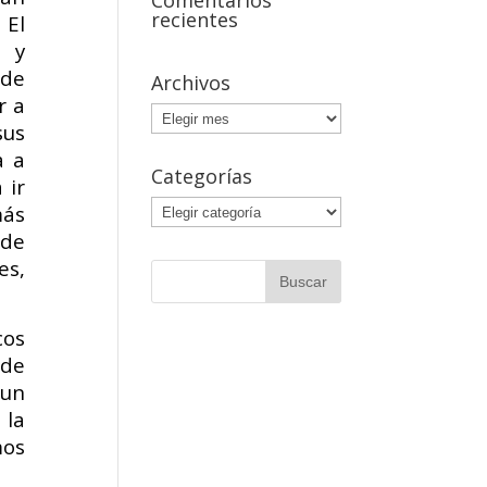
Comentarios
recientes
 El
r y
 de
Archivos
r a
Archivos
sus
a a
Categorías
 ir
Categorías
más
 de
es,
cos
 de
 un
 la
mos