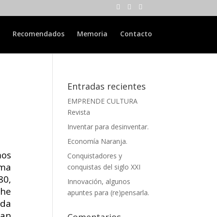
Recomendados
Memoria
Contacto
Entradas recientes
EMPRENDE CULTURA
Revista
Inventar para desinventar.
Economía Naranja.
mos
Conquistadores y
ima
conquistas del siglo XXI
80,
Innovación, algunos
che
apuntes para (re)pensarla.
ida
lan